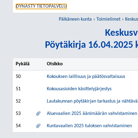
SIIRRY S
DYNASTY TIETOPALVELU
Pälkäneen kunta
Toimielimet
Keskus
Keskusv
Pöytäkirja 16.04.2025 k
Pykälä
Otsikko
50
Kokouksen laillisuus ja päätösvaltaisuus
51
Kokousasioiden käsittelyjärjestys
52
Lautakunnan pöytäkirjan tarkastus ja nähtävä
53
Aluevaalien 2025 äänimäärän vahvistaminen j
54
Kuntavaalien 2025 tuloksen vahvistaminen